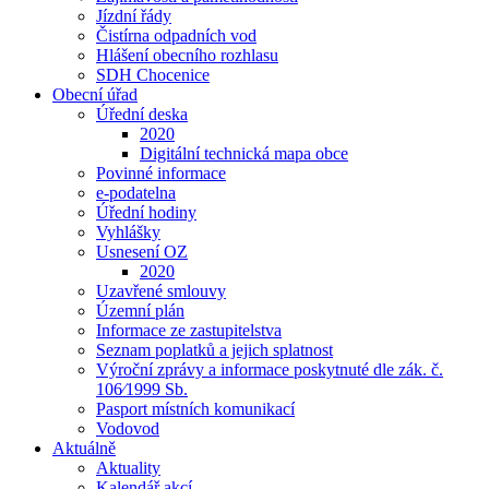
Jízdní řády
Čistírna odpadních vod
Hlášení obecního rozhlasu
SDH Chocenice
Obecní úřad
Úřední deska
2020
Digitální technická mapa obce
Povinné informace
e-podatelna
Úřední hodiny
Vyhlášky
Usnesení OZ
2020
Uzavřené smlouvy
Územní plán
Informace ze zastupitelstva
Seznam poplatků a jejich splatnost
Výroční zprávy a informace poskytnuté dle zák. č.
106⁄1999 Sb.
Pasport místních komunikací
Vodovod
Aktuálně
Aktuality
Kalendář akcí