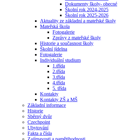
Dokumenty školy- obecné
Školní rok 2024-2025
Školní rok 2025-2026
Aktuality ze základní a mateřské školy
Mateřská škola
Fotogalerie
Zprávy z mateřské školy
Historie a současnost školy
Školní jídelna
Fotogalerie
Individuální studium
1.třída
2.třída
3.třída
4.třída
5. třída
Kontakty
Kontakty ZŠ a MŠ
Základní informace
Historie
Sběrný dvůr
Czechpoint
Ubytování
Fakta a čísla
Zajímavosti a pamětihodnosti