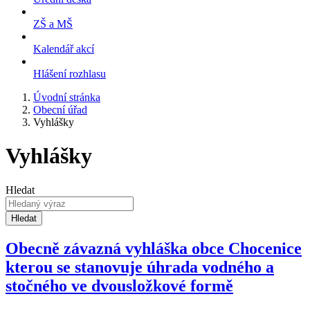
ZŠ a MŠ
Kalendář akcí
Hlášení rozhlasu
Úvodní stránka
Obecní úřad
Vyhlášky
Vyhlášky
Hledat
Hledat
Obecně závazná vyhláška obce Chocenice
kterou se stanovuje úhrada vodného a
stočného ve dvousložkové formě