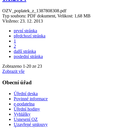
OZV_poplatek_z_1387808308.pdf
Typ souboru: PDF dokument, Velikost: 1,68 MB
Vloženo:
23. 12. 2013
první stránka
předchozí stránka
1
2
další stránka
poslední stránka
Zobrazeno
1
-
20
ze 23
Zobrazit vše
Obecní úřad
Úřední deska
Povinné informace
e-podatelna
Úřední hodiny
Vyhlášky
Usnesení OZ
Uzavřené smlouvy