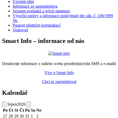
Územní plán
Informace ze zastupitelstva
Seznam poplatků a jejich splatnost
Výroční zprávy a informace poskytnuté dle zák. č. 106⁄1999
Sb.
Pasport místních komunikací
Vodovod
Smart Info – informace od nás
Dostávejte informace z našeho webu prostřednictvím SMS a e-mailů
Více o Smart Info
Chci se zaregistrovat
Kalendář
Srpen
2026
Po
Út
St
Čt
Pá
So
Ne
27
28
29
30
31
1
2