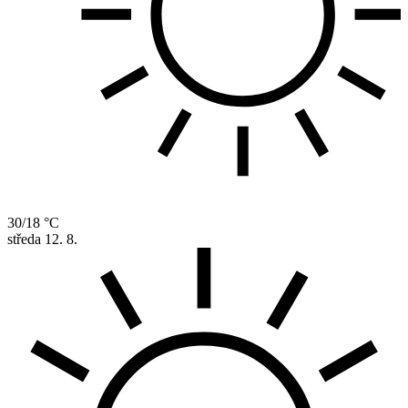
30/18 °C
středa
12. 8.