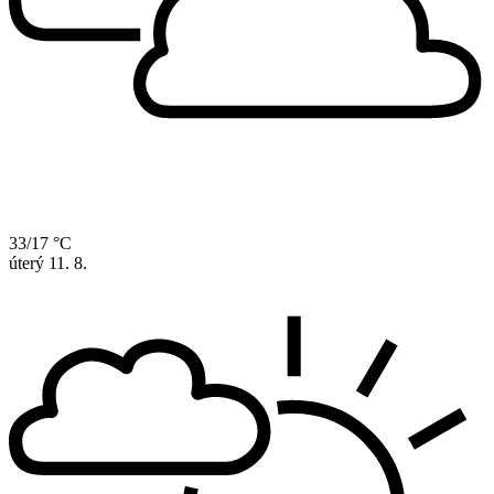
33/17 °C
úterý
11. 8.