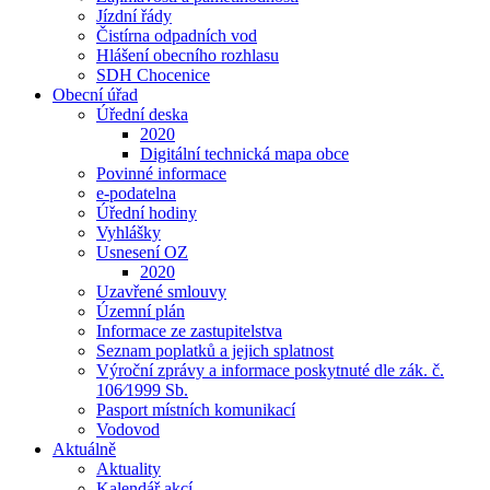
Jízdní řády
Čistírna odpadních vod
Hlášení obecního rozhlasu
SDH Chocenice
Obecní úřad
Úřední deska
2020
Digitální technická mapa obce
Povinné informace
e-podatelna
Úřední hodiny
Vyhlášky
Usnesení OZ
2020
Uzavřené smlouvy
Územní plán
Informace ze zastupitelstva
Seznam poplatků a jejich splatnost
Výroční zprávy a informace poskytnuté dle zák. č.
106⁄1999 Sb.
Pasport místních komunikací
Vodovod
Aktuálně
Aktuality
Kalendář akcí