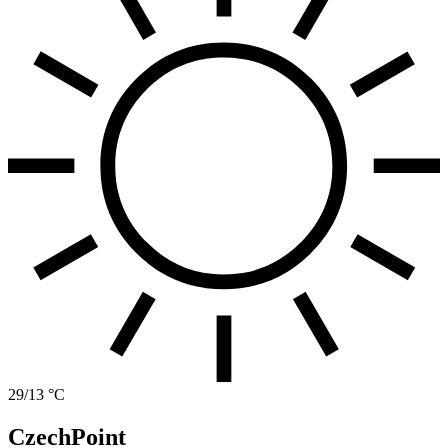
29/13 °C
CzechPoint