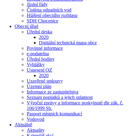
Jízdní řády
Čistírna odpadních vod
Hlášení obecního rozhlasu
SDH Chocenice
Obecní úřad
Úřední deska
2020
Digitální technická mapa obce
Povinné informace
e-podatelna
Úřední hodiny
Vyhlášky
Usnesení OZ
2020
Uzavřené smlouvy
Územní plán
Informace ze zastupitelstva
Seznam poplatků a jejich splatnost
Výroční zprávy a informace poskytnuté dle zák. č.
106⁄1999 Sb.
Pasport místních komunikací
Vodovod
Aktuálně
Aktuality
Kalendář akcí