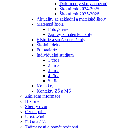
Dokumenty školy- obecné
Školní rok 2024-2025
Školní rok 2025-2026
Aktuality ze základní a mateřské školy
Mateřská škola
Fotogalerie
Zprávy z mateřské školy
Historie a současnost školy
Školní jídelna
Fotogalerie
Individuální studium
1.třída
2.třída
3.třída
4.třída
5. třída
Kontakty
Kontakty ZŠ a MŠ
Základní informace
Historie
Sběrný dvůr
Czechpoint
Ubytování
Fakta a čísla
Zajímavosti a pamětihodnosti