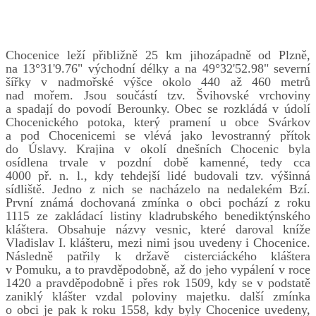
Chocenice leží přibližně 25 km jihozápadně od Plzně,
na 13°31'9.76" východní délky a na 49°32'52.98" severní
šířky v nadmořské výšce okolo 440 až 460 metrů
nad mořem. Jsou součástí tzv. Švihovské vrchoviny
a spadají do povodí Berounky. Obec se rozkládá v údolí
Chocenického potoka, který pramení u obce Svárkov
a pod Chocenicemi se vlévá jako levostranný přítok
do Úslavy. Krajina v okolí dnešních Chocenic byla
osídlena trvale v pozdní době kamenné, tedy cca
4000 př. n. l., kdy tehdejší lidé budovali tzv. výšinná
sídliště. Jedno z nich se nacházelo na nedalekém Bzí.
První známá dochovaná zmínka o obci pochází z roku
1115 ze zakládací listiny kladrubského benediktýnského
kláštera. Obsahuje názvy vesnic, které daroval kníže
Vladislav I. klášteru, mezi nimi jsou uvedeny i Chocenice.
Následně patřily k državě cisterciáckého kláštera
v Pomuku, a to pravděpodobně, až do jeho vypálení v roce
1420 a pravděpodobně i přes rok 1509, kdy se v podstatě
zaniklý klášter vzdal poloviny majetku. další zmínka
o obci je pak k roku 1558, kdy byly Chocenice uvedeny,