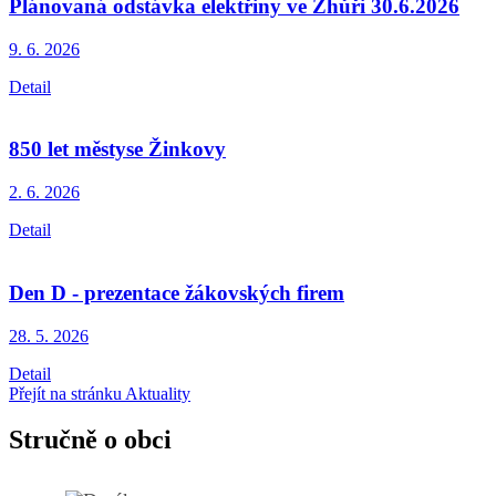
Plánovaná odstávka elektřiny ve Zhůři 30.6.2026
9. 6.
2026
Detail
850 let městyse Žinkovy
2. 6.
2026
Detail
Den D - prezentace žákovských firem
28. 5.
2026
Detail
Přejít na stránku Aktuality
Stručně o obci