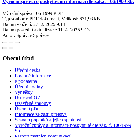
Výroční zpráva o poskytování informací dle zák.č. 106/1999 Sb.
Výroční zpráva 106-1999.PDF
Typ souboru: PDF dokument, Velikost: 671,93 kB
Datum vložení:
27. 2. 2025 9:13
Datum poslední aktualizace:
11. 4. 2025 9:13
Autor:
Správce Správce
Obecní úřad
Úřední deska
Povinné informace
e-podatelna
Úřední hodiny
Vyhlášky
Usnesení OZ
Uzavřené smlouvy
Územní plán
Informace ze zastupitelstva
Seznam poplatků a jejich splatnost
Výroční zprávy a informace poskytnuté dle zák. č. 106⁄1999
Sb.
Pasport místních komunikací