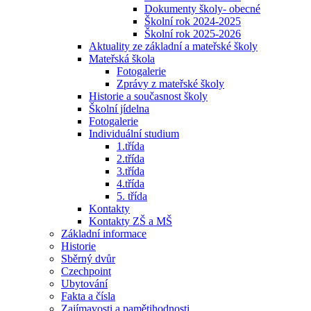
Dokumenty školy- obecné
Školní rok 2024-2025
Školní rok 2025-2026
Aktuality ze základní a mateřské školy
Mateřská škola
Fotogalerie
Zprávy z mateřské školy
Historie a současnost školy
Školní jídelna
Fotogalerie
Individuální studium
1.třída
2.třída
3.třída
4.třída
5. třída
Kontakty
Kontakty ZŠ a MŠ
Základní informace
Historie
Sběrný dvůr
Czechpoint
Ubytování
Fakta a čísla
Zajímavosti a pamětihodnosti