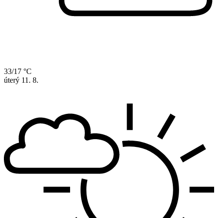
33/17 °C
úterý
11. 8.