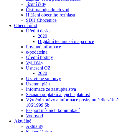
Jízdní řády
Čistírna odpadních vod
Hlášení obecního rozhlasu
SDH Chocenice
Obecní úřad
Úřední deska
2020
Digitální technická mapa obce
Povinné informace
e-podatelna
Úřední hodiny
Vyhlášky
Usnesení OZ
2020
Uzavřené smlouvy
Územní plán
Informace ze zastupitelstva
Seznam poplatků a jejich splatnost
Výroční zprávy a informace poskytnuté dle zák. č.
106⁄1999 Sb.
Pasport místních komunikací
Vodovod
Aktuálně
Aktuality
Kalendář akcí