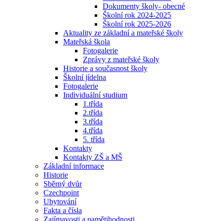
Dokumenty školy- obecné
Školní rok 2024-2025
Školní rok 2025-2026
Aktuality ze základní a mateřské školy
Mateřská škola
Fotogalerie
Zprávy z mateřské školy
Historie a současnost školy
Školní jídelna
Fotogalerie
Individuální studium
1.třída
2.třída
3.třída
4.třída
5. třída
Kontakty
Kontakty ZŠ a MŠ
Základní informace
Historie
Sběrný dvůr
Czechpoint
Ubytování
Fakta a čísla
Zajímavosti a pamětihodnosti