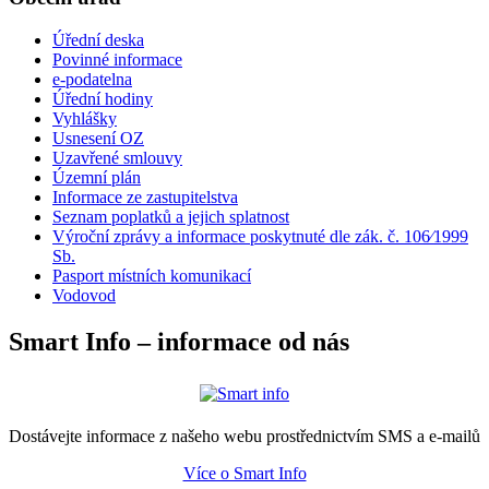
Úřední deska
Povinné informace
e-podatelna
Úřední hodiny
Vyhlášky
Usnesení OZ
Uzavřené smlouvy
Územní plán
Informace ze zastupitelstva
Seznam poplatků a jejich splatnost
Výroční zprávy a informace poskytnuté dle zák. č. 106⁄1999
Sb.
Pasport místních komunikací
Vodovod
Smart Info – informace od nás
Dostávejte informace z našeho webu prostřednictvím SMS a e-mailů
Více o Smart Info