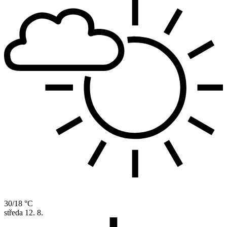
30/18 °C
středa
12. 8.