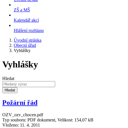
ZŠ a MŠ
Kalendář akcí
Hlášení rozhlasu
Úvodní stránka
Obecní úřad
Vyhlášky
Vyhlášky
Hledat
Hledat
Požární řád
OZV_ozv_chocen.pdf
Typ souboru: PDF dokument, Velikost: 154,07 kB
Vloženo:
11. 4. 2011