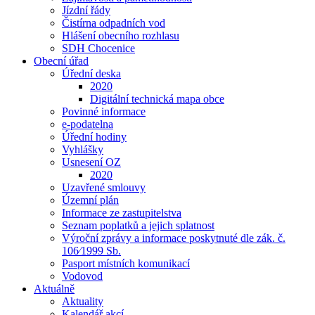
Jízdní řády
Čistírna odpadních vod
Hlášení obecního rozhlasu
SDH Chocenice
Obecní úřad
Úřední deska
2020
Digitální technická mapa obce
Povinné informace
e-podatelna
Úřední hodiny
Vyhlášky
Usnesení OZ
2020
Uzavřené smlouvy
Územní plán
Informace ze zastupitelstva
Seznam poplatků a jejich splatnost
Výroční zprávy a informace poskytnuté dle zák. č.
106⁄1999 Sb.
Pasport místních komunikací
Vodovod
Aktuálně
Aktuality
Kalendář akcí