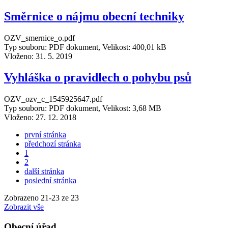
Směrnice o nájmu obecní techniky
OZV_smernice_o.pdf
Typ souboru: PDF dokument, Velikost: 400,01 kB
Vloženo:
31. 5. 2019
Vyhláška o pravidlech o pohybu psů
OZV_ozv_c_1545925647.pdf
Typ souboru: PDF dokument, Velikost: 3,68 MB
Vloženo:
27. 12. 2018
první stránka
předchozí stránka
1
2
další stránka
poslední stránka
Zobrazeno
21
-
23
ze 23
Zobrazit vše
Obecní úřad