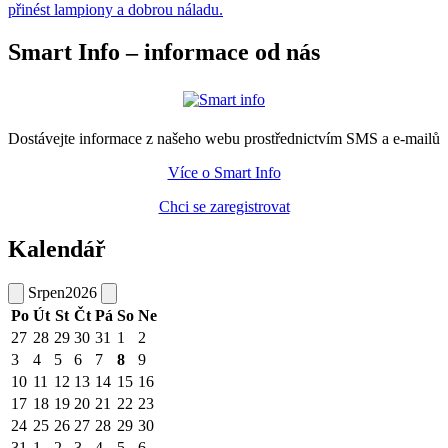
přinést lampiony a dobrou náladu.
Smart Info – informace od nás
Dostávejte informace z našeho webu prostřednictvím SMS a e-mailů
Více o Smart Info
Chci se zaregistrovat
Kalendář
Srpen
2026
Po
Út
St
Čt
Pá
So
Ne
27
28
29
30
31
1
2
3
4
5
6
7
8
9
10
11
12
13
14
15
16
17
18
19
20
21
22
23
24
25
26
27
28
29
30
31
1
2
3
4
5
6