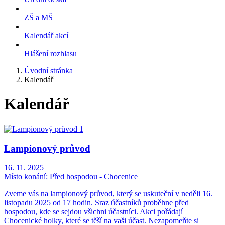
ZŠ a MŠ
Kalendář akcí
Hlášení rozhlasu
Úvodní stránka
Kalendář
Kalendář
Lampionový průvod
16. 11. 2025
Místo konání:
Před hospodou - Chocenice
Zveme vás na lampionový průvod, který se uskuteční v neděli 16.
listopadu 2025 od 17 hodin. Sraz účastníků proběhne před
hospodou, kde se sejdou všichni účastníci. Akci pořádají
Chocenické holky, které se těší na vaši účast. Nezapomeňte si