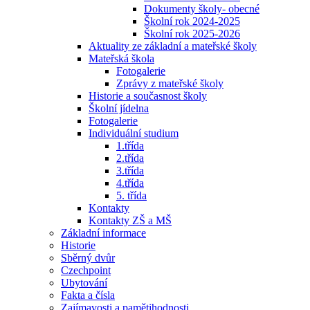
Dokumenty školy- obecné
Školní rok 2024-2025
Školní rok 2025-2026
Aktuality ze základní a mateřské školy
Mateřská škola
Fotogalerie
Zprávy z mateřské školy
Historie a současnost školy
Školní jídelna
Fotogalerie
Individuální studium
1.třída
2.třída
3.třída
4.třída
5. třída
Kontakty
Kontakty ZŠ a MŠ
Základní informace
Historie
Sběrný dvůr
Czechpoint
Ubytování
Fakta a čísla
Zajímavosti a pamětihodnosti