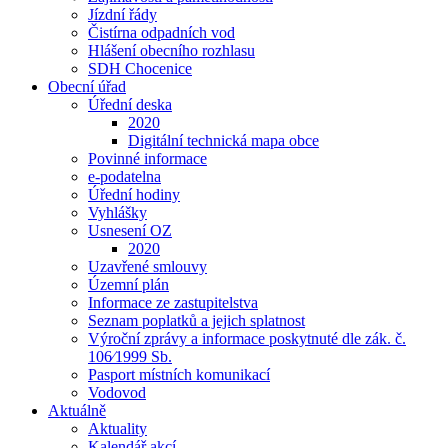
Jízdní řády
Čistírna odpadních vod
Hlášení obecního rozhlasu
SDH Chocenice
Obecní úřad
Úřední deska
2020
Digitální technická mapa obce
Povinné informace
e-podatelna
Úřední hodiny
Vyhlášky
Usnesení OZ
2020
Uzavřené smlouvy
Územní plán
Informace ze zastupitelstva
Seznam poplatků a jejich splatnost
Výroční zprávy a informace poskytnuté dle zák. č.
106⁄1999 Sb.
Pasport místních komunikací
Vodovod
Aktuálně
Aktuality
Kalendář akcí