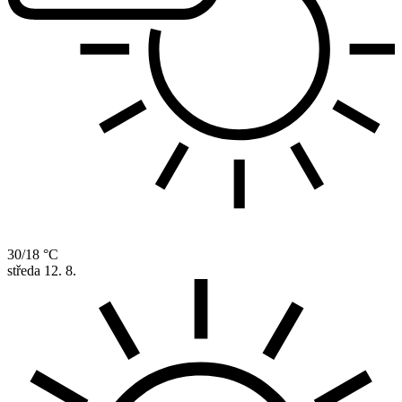
30/18 °C
středa
12. 8.