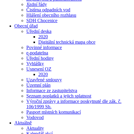
Jízdní řády
Čistírna odpadních vod
Hlášení obecního rozhlasu
SDH Chocenice
Obecní úřad
Úřední deska
2020
Digitální technická mapa obce
Povinné informace
e-podatelna
Úřední hodiny
Vyhlášky
Usnesení OZ
2020
Uzavřené smlouvy
Územní plán
Informace ze zastupitelstva
Seznam poplatků a jejich splatnost
Výroční zprávy a informace poskytnuté dle zák. č.
106⁄1999 Sb.
Pasport místních komunikací
Vodovod
Aktuálně
Aktuality
Kalendář akcí