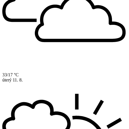
33/17 °C
úterý
11. 8.