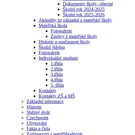
Dokumenty školy- obecné
Školní rok 2024-2025
Školní rok 2025-2026
Aktuality ze základní a mateřské školy
Mateřská škola
Fotogalerie
Zprávy z mateřské školy
Historie a současnost školy
Školní jídelna
Fotogalerie
Individuální studium
1.třída
2.třída
3.třída
4.třída
5. třída
Kontakty
Kontakty ZŠ a MŠ
Základní informace
Historie
Sběrný dvůr
Czechpoint
Ubytování
Fakta a čísla
Zajímavosti a pamětihodnosti